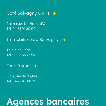
Les collectes
Liste des assistant(e)s maternel(le)s
Côté Salvagny ORPI
Pièces d'identité
2, avenue des Monts d’Or
Tél. 04 81 91 80 00
Immobilière de Salvagny
12, rue de Paris
Tél. 09 83 55 75 59
Tour-Immo
5 bis, rue de l’Eglise
Tél. 04 78 48 88 28
Agences bancaires