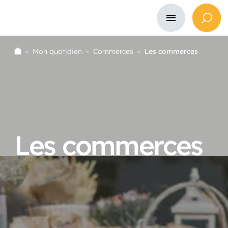
-
Mon quotidien
-
Commerces
-
Les commerces
L
e
s
c
o
m
m
e
r
c
e
s