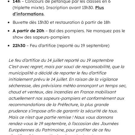
14h
– Concours de pétanque par les classes en 6
(triplette mixte). Inscription avant 13h30.
Plus
d’informations
.
Buvette dès 13h30 et restauration à partir de 18h
A partir de 20h
– Bal des pompiers. Ne manquez pas le
show des sapeurs-pompiers
22h30
– Feu d’artifice (reporté au 19 septembre)
Le feu d’artifice du 14 juillet reporté au 19 septembre
C’est avec regret, mais par souci de responsabilité, que la
municipalité a décidé de reporter le feu d’artifice
initialement prévu le 14 juillet. En raison de la vigilance
sécheresse, des prévisions météo annonçant un temps sec,
chaud et venteux, des incendies en France mobilisant
actuellement nos sapeurs-pompiers et conformément aux
recommandations de la Préfecture, la plus grande
prudence s’impose afin de garantir la sécurité de tous.
Mais ce n’est que partie remise ! Nous vous donnons
rendez-vous le 19 septembre, à l’occasion des Journées
Les collectes
Européennes du Patrimoine, pour profiter de ce feu