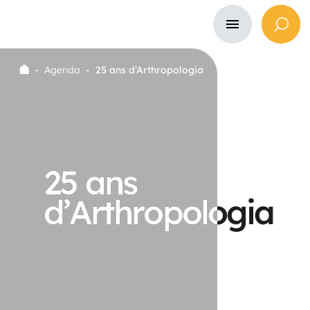
-
Agenda
-
25 ans d’Arthropologia
2
5
a
n
s
2
5
a
n
s
d
’
A
r
t
h
r
o
p
o
l
o
g
i
a
d
’
A
r
t
h
r
o
p
o
l
o
g
i
a